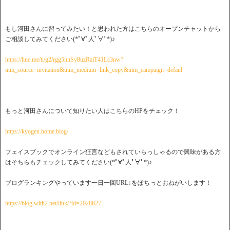
もし河田さんに習ってみたい！と思われた方はこちらのオープンチャットから
ご相談してみてください(*ﾟ∀ﾟ人ﾟ∀ﾟ*)♪
https://line.me/ti/g2/rgg5nnSy8uzRalT41Lc3nw?
utm_source=invitation&utm_medium=link_copy&utm_campaign=defaul
もっと河田さんについて知りたい人はこちらのHPをチェック！
https://kyogen.home.blog/
フェイスブックでオンライン狂言などもされていらっしゃるので興味がある方
はそちらもチェックしてみてください(*ﾟ∀ﾟ人ﾟ∀ﾟ*)♪
ブログランキングやっています一日一回URL↓をぽちっとおねがいします！
https://blog.with2.net/link/?id=2028627