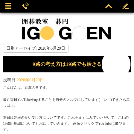
日別アーカイブ:
2020年6月29日
9路の考え方は19路でも活きる
投稿日
2020年6月29日
こんばんは。豆腐の角です。
最近毎日YouTubeをupすることを自分のノルマにしています(゜レ゜)できたら二
つ以上。
本日は効率の良い受け方についてです。これをまずはみていただいて、これの
19路応用編についてもお話していきます。↓画像クリックでYouTubeに飛びま
す。