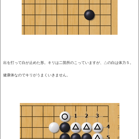
出を打って白が止めた形。キリは二箇所のこっていますが、△の白は体力５。
健康体なのでキリがうまくいきません。