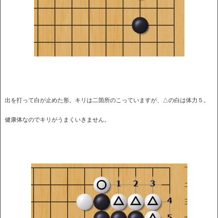
出を打って白が止めた形。キリは二箇所のこっていますが、△の白は体力５。
健康体なのでキリがうまくいきません。