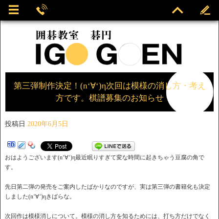
第三弾制作決定！(n‘∀‘)η次回は模様の消し方・考え
方です。棋譜募集のお知らせ
投稿日
2020年6月5日
おはようございます(n‘∀‘)η最近眠りすぎて変な時間に起きちゃう豆腐の角で
す。
先日第二弾の発売をご案内したばかりなのですが、実は第三弾の書籍化も決定
しました(n‘∀‘)ηきばらな。
次回作は模様消しについて。模様の消し方を知るためには、打ち方だけでなく