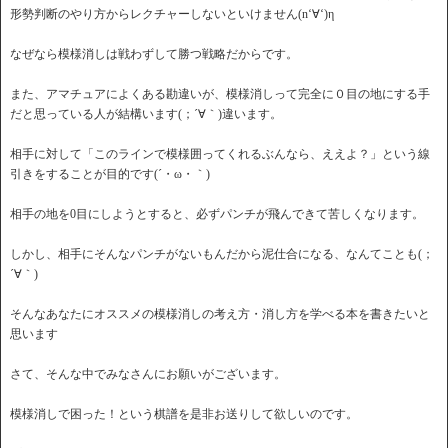
形勢判断のやり方からレクチャーしないといけません(n‘∀‘)η
なぜなら模様消しは戦わずして勝つ戦略だからです。
また、アマチュアによくある勘違いが、模様消しって完全に０目の地にする手
だと思っている人が結構います(；´∀｀)違います。
相手に対して「このラインで模様囲ってくれるぶんなら、ええよ？」という線
引きをすることが目的です(´・ω・｀)
相手の地を0目にしようとすると、必ずパンチが飛んできて苦しくなります。
しかし、相手にそんなパンチがないもんだから泥仕合になる、なんてことも(；
´∀｀)
そんなあなたにオススメの模様消しの考え方・消し方を学べる本を書きたいと
思います
さて、そんな中でみなさんにお願いがございます。
模様消しで困った！という棋譜を是非お送りして欲しいのです。