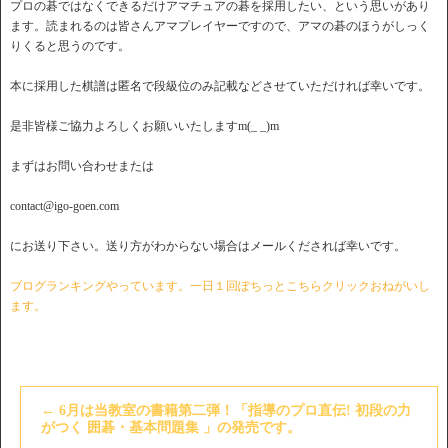
プロの碁ではなくできるだけアマチュアの碁を採用したい、という思いがあり
ます。読まれるのは皆さんアマプレイヤーですので、アマの碁のほうがしっく
りくると思うのです。
本に採用した棋譜は匿名で段級位のみ記載などさせていただければ幸いです。
是非皆様ご協力よろしくお願いいたしますm(_ _)m
まずはお問い合わせまたは
contact@igo-goen.com
にお送り下さい。送り方がわからない場合はメールくだされば幸いです。
ブログランキングやっています。一日１回ぽちっとこちらクリックおねがいし
ます。
←
6月は当教室の書籍第二弾！「指導のプロ直伝! 初段の力
がつく 囲碁・基本問題集 」の発売です。