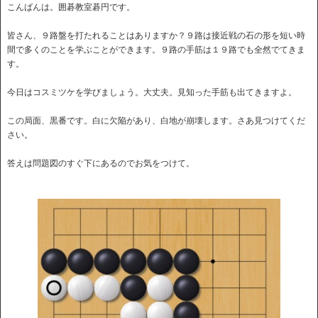
こんばんは。囲碁教室碁円です。
皆さん、９路盤を打たれることはありますか？９路は接近戦の石の形を短い時
間で多くのことを学ぶことができます。９路の手筋は１９路でも全然でてきま
す。
今日はコスミツケを学びましょう。大丈夫。見知った手筋も出てきますよ。
この局面、黒番です。白に欠陥があり、白地が崩壊します。さあ見つけてくだ
さい。
答えは問題図のすぐ下にあるのでお気をつけて。