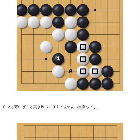
白２と守れば３と突き抜いて９まで攻めあい黒勝ちです。