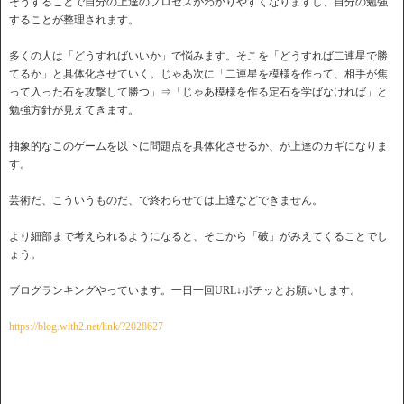
そうすることで自分の上達のプロセスがわかりやすくなりますし、自分の勉強
することが整理されます。
多くの人は「どうすればいいか」で悩みます。そこを「どうすれば二連星で勝
てるか」と具体化させていく。じゃあ次に「二連星を模様を作って、相手が焦
って入った石を攻撃して勝つ」⇒「じゃあ模様を作る定石を学ばなければ」と
勉強方針が見えてきます。
抽象的なこのゲームを以下に問題点を具体化させるか、が上達のカギになりま
す。
芸術だ、こういうものだ、で終わらせては上達などできません。
より細部まで考えられるようになると、そこから「破」がみえてくることでし
ょう。
ブログランキングやっています。一日一回URL↓ポチッとお願いします。
https://blog.with2.net/link/?2028627