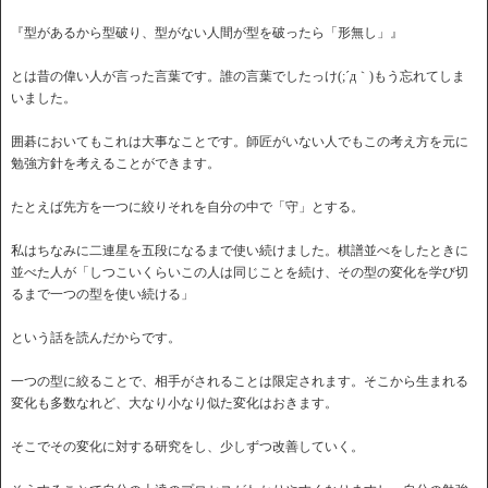
『型があるから型破り、型がない人間が型を破ったら「形無し」』
とは昔の偉い人が言った言葉です。誰の言葉でしたっけ(;´д｀)もう忘れてしま
いました。
囲碁においてもこれは大事なことです。師匠がいない人でもこの考え方を元に
勉強方針を考えることができます。
たとえば先方を一つに絞りそれを自分の中で「守」とする。
私はちなみに二連星を五段になるまで使い続けました。棋譜並べをしたときに
並べた人が「しつこいくらいこの人は同じことを続け、その型の変化を学び切
るまで一つの型を使い続ける」
という話を読んだからです。
一つの型に絞ることで、相手がされることは限定されます。そこから生まれる
変化も多数なれど、大なり小なり似た変化はおきます。
そこでその変化に対する研究をし、少しずつ改善していく。