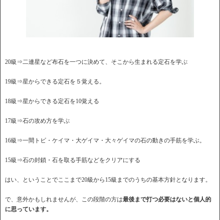
20級⇒二連星など布石を一つに決めて、そこから生まれる定石を学ぶ
19級⇒星からできる定石を５覚える。
18級⇒星からできる定石を10覚える
17級⇒石の攻め方を学ぶ
16級⇒一間トビ・ケイマ・大ゲイマ・大々ゲイマの石の動きの手筋を学ぶ。
15級⇒石の封鎖・石を取る手筋などをクリアにする
はい、ということでここまで20級から15級までのうちの基本方針となります。
で、意外かもしれませんが、この段階の方は
最後まで打つ必要はないと個人的
に思っています。